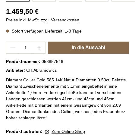
Regulärer Preis:
1.459,50 €
Preise inkl. MwSt. zzgl. Versandkosten
Sofort verfügbar, Lieferzeit: 1-3 Tage
Produkt Anzahl: Gib den gewünschten Wert e
In die Auswahl
Produktnummer:
053857546
Anbieter:
CH.Abramowicz
Diamant Collier Gold 585 14K Natur Diamanten 0.50ct. Feinste
Diamant Zwischenelemente mit 3,1mm eingebettet in eine
Ankerkette 1,0mm. Federringschließe kann auf verschiedene
Längen geschlossen werden 41cm- und 43cm und 46cm.
Ankerkette mit Brillanten mit einem Gesamtgewicht von 2,09
Gramm. Diamantfunkelndes Collier, welches jedes Frauenherz
höher schlagen lässt!
Produkt aufrufen:
Zum Online Shop