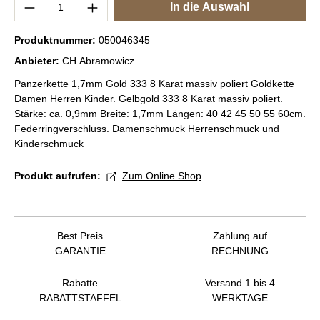
Produkt Anzahl: Gib den gewünschten Wert e
In die Auswahl
Produktnummer:
050046345
Anbieter:
CH.Abramowicz
Panzerkette 1,7mm Gold 333 8 Karat massiv poliert Goldkette
Damen Herren Kinder. Gelbgold 333 8 Karat massiv poliert.
Stärke: ca. 0,9mm Breite: 1,7mm Längen: 40 42 45 50 55 60cm.
Federringverschluss. Damenschmuck Herrenschmuck und
Kinderschmuck
Produkt aufrufen:
Zum Online Shop
Best Preis
Zahlung auf
GARANTIE
RECHNUNG
Rabatte
Versand 1 bis 4
RABATTSTAFFEL
WERKTAGE