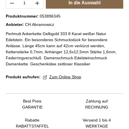
Produkt Anzahl: Gib den gewünschten Wert e
In die Auswahl
Produktnummer:
053896345
Anbieter:
CH.Abramowicz
Perlmutt Ankerkette Gelbgold 333 8 Karat weißer Natur
Edelstein. Ein besonderes Schmuckstück für besondere
Anlässe. Länge 45cm kann auf 42cm verkürzt werden,
Kettenstärke 0,7mm, Anhänger 12,6x12,5mm Stärke 1,6mm,
Federringverschluß. Damenschmuck Edelsteinschmuck
Damenkette. Geschenkidee zeitloser Klassiker
Produkt aufrufen:
Zum Online Shop
Best Preis
Zahlung auf
GARANTIE
RECHNUNG
Rabatte
Versand 1 bis 4
RABATTSTAFFEL
WERKTAGE